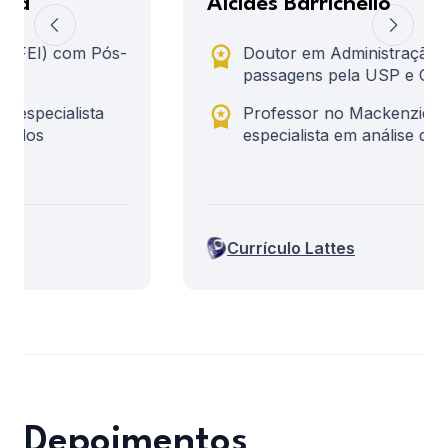
Alcides Barrichello
workspace_premium
Doutor em Administração (FEI) com
passagens pela USP e Canadá.
workspace_premium
Professor no Mackenzie e FGV,
especialista em análise quantitativa.
Currículo Lattes
Depoimentos