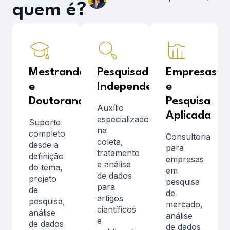
quem é?
Mestrandos
Pesquisadores
Empresas
e
Independentes
e
Doutorandos
Pesquisa
Auxílio
Aplicada
especializado
Suporte
na
completo
Consultoria
coleta,
desde a
para
tratamento
definição
empresas
e análise
do tema,
em
de dados
projeto
pesquisa
para
de
de
artigos
pesquisa,
mercado,
científicos
análise
análise
e
de dados
de dados