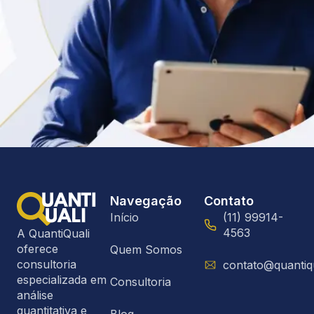
Navegação
Contato
Início
(11) 99914-
4563
A QuantiQuali
oferece
Quem Somos
consultoria
contato@quantiq
especializada em
Consultoria
análise
quantitativa e
Blog